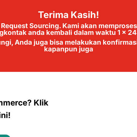
Terima Kasih!
 Request Sourcing. Kami akan memproses
kontak anda kembali dalam waktu 1 x 24
ungi, Anda juga bisa melakukan konfirmas
kapanpun juga
mmerce? Klik
ni!