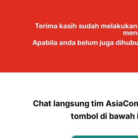
Terima kasih sudah melakukan
meng
Apabila anda belum juga dihub
Chat langsung tim AsiaCo
tombol di bawah i