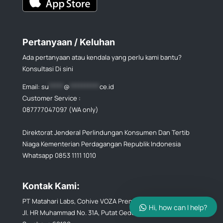
Pertanyaan / Keluhan
Ada pertanyaan atau kendala yang perlu kami bantu?
Konsultasi Di sini
Email:
su
*****
@
**********
ce.id
Customer Service :
087777047097 (WA only)
Direktorat Jenderal Perlindungan Konsumen Dan Tertib
Niaga Kementerian Perdagangan Republik Indonesia
Whatsapp 0853 1111 1010
Kontak Kami:
PT Matahari Labs, Cohive VOZA Premium Office 20th Floor,
Hi, how can I help?
Jl. HR Muhammad No. 31A, Putat Gede, Sukomanunggal,