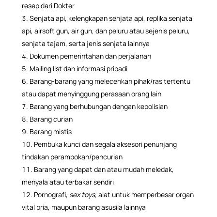
resep dari Dokter
Senjata api, kelengkapan senjata api, replika senjata
api, airsoft gun, air gun, dan peluru atau sejenis peluru,
senjata tajam, serta jenis senjata lainnya
Dokumen pemerintahan dan perjalanan
Mailing list dan informasi pribadi
Barang-barang yang melecehkan pihak/ras tertentu
atau dapat menyinggung perasaan orang lain
Barang yang berhubungan dengan kepolisian
Barang curian
Barang mistis
Pembuka kunci dan segala aksesori penunjang
tindakan perampokan/pencurian
Barang yang dapat dan atau mudah meledak,
menyala atau terbakar sendiri
Pornografi,
sex toys
, alat untuk memperbesar organ
vital pria, maupun barang asusila lainnya