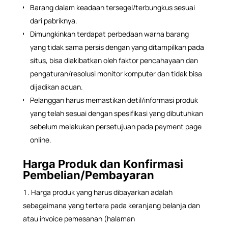
Barang dalam keadaan tersegel/terbungkus sesuai
dari pabriknya.
Dimungkinkan terdapat perbedaan warna barang
yang tidak sama persis dengan yang ditampilkan pada
situs, bisa diakibatkan oleh faktor pencahayaan dan
pengaturan/resolusi monitor komputer dan tidak bisa
dijadikan acuan.
Pelanggan harus memastikan detil/informasi produk
yang telah sesuai dengan spesifikasi yang dibutuhkan
sebelum melakukan persetujuan pada payment page
online.
Harga Produk dan Konfirmasi
Pembelian/Pembayaran
Harga produk yang harus dibayarkan adalah
sebagaimana yang tertera pada keranjang belanja dan
atau invoice pemesanan (halaman