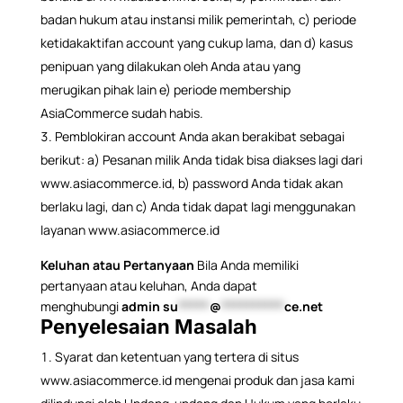
badan hukum atau instansi milik pemerintah, c) periode
ketidakaktifan account yang cukup lama, dan d) kasus
penipuan yang dilakukan oleh Anda atau yang
merugikan pihak lain e) periode membership
AsiaCommerce sudah habis.
Pemblokiran account Anda akan berakibat sebagai
berikut: a) Pesanan milik Anda tidak bisa diakses lagi dari
www.asiacommerce.id, b) password Anda tidak akan
berlaku lagi, dan c) Anda tidak dapat lagi menggunakan
layanan www.asiacommerce.id
Keluhan atau Pertanyaan
Bila Anda memiliki
pertanyaan atau keluhan, Anda dapat
menghubungi
admin
su
*****
@
**********
ce.net
Penyelesaian Masalah
Syarat dan ketentuan yang tertera di situs
www.asiacommerce.id mengenai produk dan jasa kami