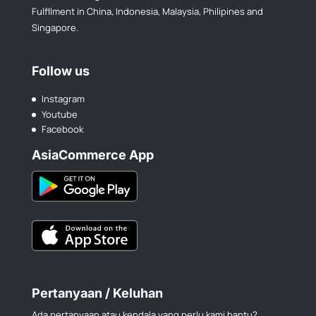
Fulfllment in China, Indonesia, Malaysia, Philipines and
Singapore.
Follow us
Instagram
Youtube
Facebook
AsiaCommerce App
Pertanyaan / Keluhan
Ada pertanyaan atau kendala yang perlu kami bantu?