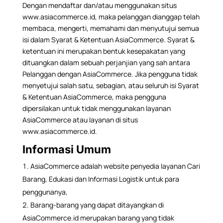
Dengan mendaftar dan/atau menggunakan situs
www.asiacommerce.id, maka pelanggan dianggap telah
membaca, mengerti, memahami dan menyutujui semua
isi dalam Syarat & Ketentuan AsiaCommerce. Syarat &
ketentuan ini merupakan bentuk kesepakatan yang
dituangkan dalam sebuah perjanjian yang sah antara
Pelanggan dengan AsiaCommerce. Jika pengguna tidak
menyetujui salah satu, sebagian, atau seluruh isi Syarat
& Ketentuan AsiaCommerce, maka pengguna
dipersilakan untuk tidak menggunakan layanan
AsiaCommerce atau layanan di situs
www.asiacommerce.id.
Informasi Umum
AsiaCommerce adalah website penyedia layanan Cari
Barang, Edukasi dan Informasi Logistik untuk para
penggunanya,
Barang-barang yang dapat ditayangkan di
AsiaCommerce.id merupakan barang yang tidak