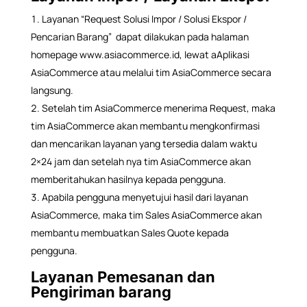
Layanan “Request Solusi Impor / Solusi Ekspor /
Pencarian Barang” dapat dilakukan pada halaman
homepage www.asiacommerce.id, lewat aAplikasi
AsiaCommerce atau melalui tim AsiaCommerce secara
langsung.
Setelah tim AsiaCommerce menerima Request, maka
tim AsiaCommerce akan membantu mengkonfirmasi
dan mencarikan layanan yang tersedia dalam waktu
2×24 jam dan setelah nya tim AsiaCommerce akan
memberitahukan hasilnya kepada pengguna.
Apabila pengguna menyetujui hasil dari layanan
AsiaCommerce, maka tim Sales AsiaCommerce akan
membantu membuatkan Sales Quote kepada
pengguna.
Layanan Pemesanan dan
Pengiriman barang