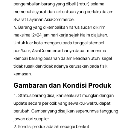
pengembalian barang yang dibeli (retur) selama
memenuhi syarat dan ketentuan yang berlaku dalam
Syarat Layanan AsiaCommerce.
Barang yang dikembalikan harus sudah dikirim
maksimal 2×24 jam hari kerja sejak klaim diajukan.
Untuk luar kota mengacu pada tanggal stempel
pos/kurir, AsiaCommerce hanya dapat menerima
kembali barang pesanan dalam keadaan utuh, segel
tidak rusak dan tidak adanya kerusakan pada fisik
kemasan.
Gambaran dan Kondisi Produk
Status barang disajikan seakurat mungkin dengan
update secara periodik yang sewaktu-waktu dapat
berubah. Gambar yang disajikan sepenuhnya tanggung
jawab dari supplier.
Kondisi produk adalah sebagai berikut: