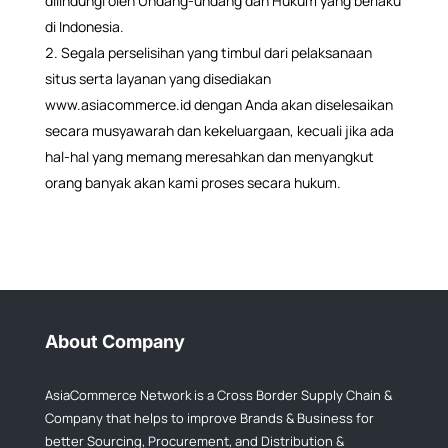
dilindungi oleh Undang-undang dan Hukum yang berlaku
di Indonesia.
Segala perselisihan yang timbul dari pelaksanaan
situs serta layanan yang disediakan
www.asiacommerce.id dengan Anda akan diselesaikan
secara musyawarah dan kekeluargaan, kecuali jika ada
hal-hal yang memang meresahkan dan menyangkut
orang banyak akan kami proses secara hukum.
About Company
AsiaCommerce Network is a Cross Border Supply Chain &
Company that helps to improve Brands & Business for
better Sourcing, Procurement, and Distribution &