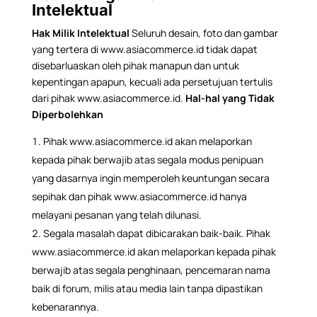
Intelektual
Hak Milik Intelektual
Seluruh desain, foto dan gambar
yang tertera di www.asiacommerce.id tidak dapat
disebarluaskan oleh pihak manapun dan untuk
kepentingan apapun, kecuali ada persetujuan tertulis
dari pihak www.asiacommerce.id.
Hal-hal yang Tidak
Diperbolehkan
Pihak www.asiacommerce.id akan melaporkan
kepada pihak berwajib atas segala modus penipuan
yang dasarnya ingin memperoleh keuntungan secara
sepihak dan pihak www.asiacommerce.id hanya
melayani pesanan yang telah dilunasi.
Segala masalah dapat dibicarakan baik-baik. Pihak
www.asiacommerce.id akan melaporkan kepada pihak
berwajib atas segala penghinaan, pencemaran nama
baik di forum, milis atau media lain tanpa dipastikan
kebenarannya.