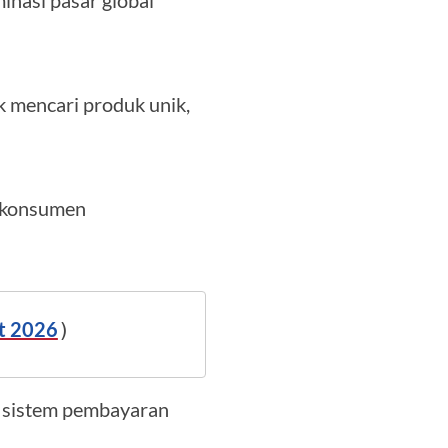
inasi pasar global
 mencari produk unik,
i konsumen
et 2026
)
n sistem pembayaran