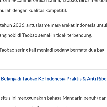
tform e-commerce asal China, Taobao, terus mendom
murah dengan kualitas kompetitif.
ahun 2026, antusiasme masyarakat Indonesia untuk
rang hobi di Taobao semakin tidak terbendung.
 Taobao sering kali menjadi pedang bermata dua bag
 Belanja di Taobao Ke Indonesia Praktis & Anti Rib
 situs ini menggunakan bahasa Mandarin penuh) da