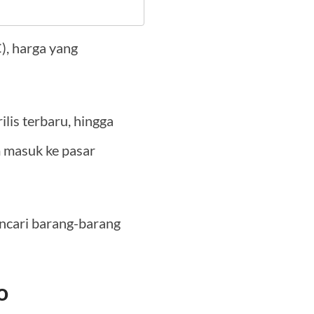
, harga yang
ilis terbaru, hingga
m masuk ke pasar
encari barang-barang
o