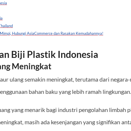
nesia
ia
Thailand
 Mimpi, Hubungi AsiaCommerce dan Rasakan Kemudahannya!
n Biji Plastik Indonesia
ang Meningkat
 daur ulang semakin meningkat, terutama dari negara-
penggunaan bahan baku yang lebih ramah lingkungan
uang yang menarik bagi industri pengolahan limbah pl
ningkat, masih ada kesenjangan yang signifikan ant