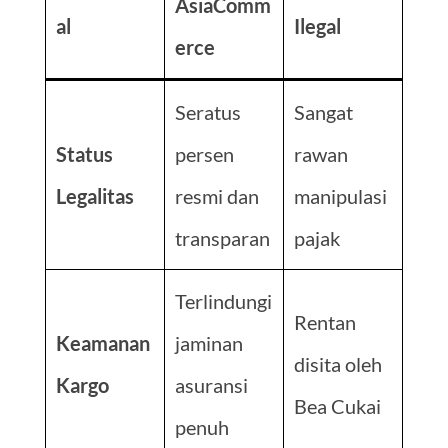
AsiaComm
al
Ilegal
erce
Seratus
Sangat
Status
persen
rawan
Legalitas
resmi dan
manipulasi
transparan
pajak
Terlindungi
Rentan
Keamanan
jaminan
disita oleh
Kargo
asuransi
Bea Cukai
penuh