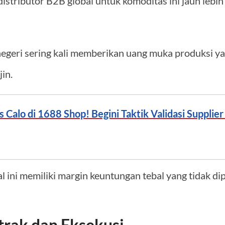
istributor B2B global untuk komoditas ini jauh lebi
negeri sering kali memberikan uang muka produksi y
in.
 Calo di 1688 Shop! Begini Taktik Validasi Supplie
l ini memiliki margin keuntungan tebal yang tidak di
trak dan Eksekusi