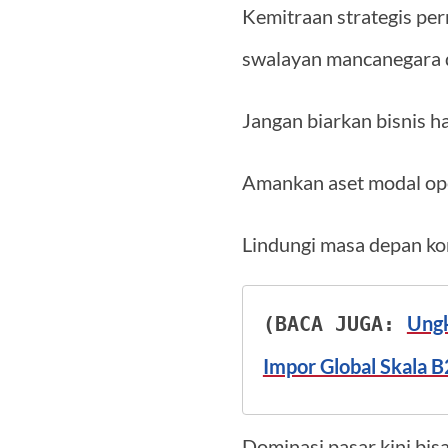
Kemitraan strategis per
swalayan mancanegara de
Jangan biarkan bisnis ha
Amankan aset modal ope
Lindungi masa depan kor
Ungk
(BACA JUGA: 
Impor Global Skala 
Dominasi pasar kini bis