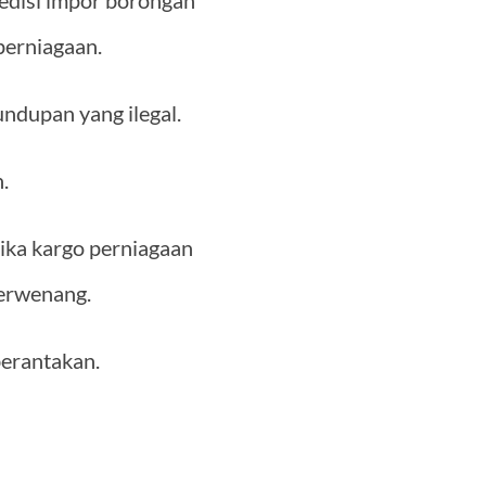
edisi impor borongan
perniagaan.
undupan yang ilegal.
.
ika kargo perniagaan
berwenang.
berantakan.