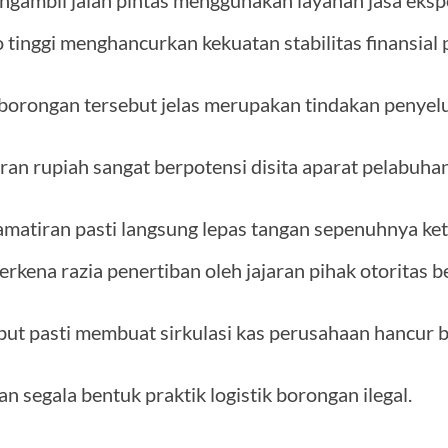
ngambil jalan pintas menggunakan layanan jasa eksp
o tinggi menghancurkan kekuatan stabilitas finansial 
k borongan tersebut jelas merupakan tindakan penyel
aran rupiah sangat berpotensi disita aparat pelabuhan
atiran pasti langsung lepas tangan sepenuhnya ket
kena razia penertiban oleh jajaran pihak otoritas 
but pasti membuat sirkulasi kas perusahaan hancur 
an segala bentuk praktik logistik borongan ilegal.