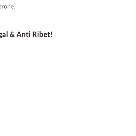
prone.
al & Anti Ribet!