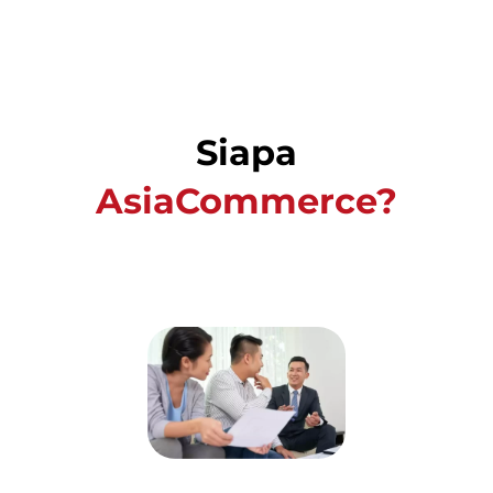
Siapa
AsiaCommerce?