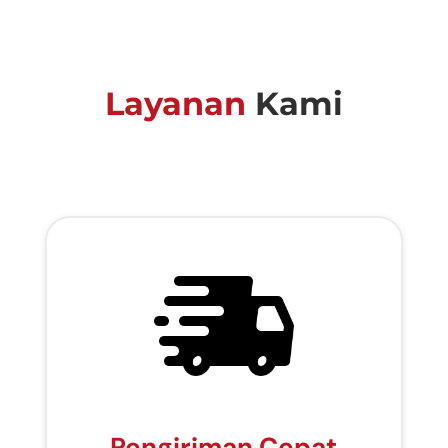
Layanan
Kami
Pengiriman Cepat