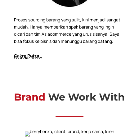
Proses sourcing barang yang sulit, kini menjadi sangat
mudah. Hanya memberikan spek barang yang ingin
dicari dan tim Asiacommerce yang urus sisanya. Saya
bisa fokus ke bisnis dan menunggu barang datang.
Cakra Putra
Founder Turbo
Brand
We Work With