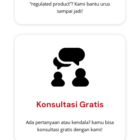
“regulated product”? Kami bantu urus
sampai jadi!
Konsultasi Gratis
Ada pertanyaan atau kendala? kamu bisa
konsultasi gratis dengan kami!