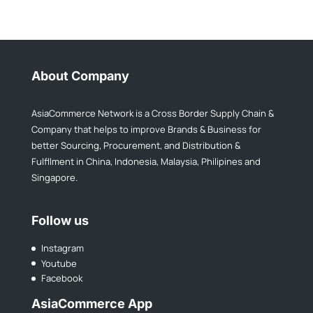
About Company
AsiaCommerce Network is a Cross Border Supply Chain &
Company that helps to improve Brands & Business for
better Sourcing, Procurement, and Distribution &
Fulfllment in China, Indonesia, Malaysia, Philipines and
Singapore.
Follow us
Instagram
Youtube
Facebook
AsiaCommerce App