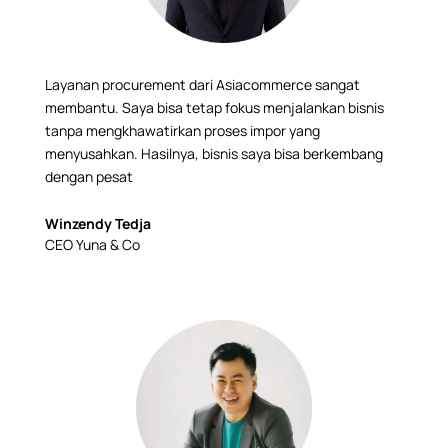
Layanan procurement dari Asiacommerce sangat
membantu. Saya bisa tetap fokus menjalankan bisnis
tanpa mengkhawatirkan proses impor yang
menyusahkan. Hasilnya, bisnis saya bisa berkembang
dengan pesat
Winzendy Tedja
CEO Yuna & Co