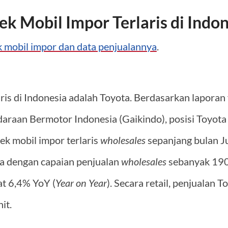
k Mobil Impor Terlaris di Indo
 mobil impor dan data penjualannya
.
ris di Indonesia adalah Toyota. Berdasarkan laporan
araan Bermotor Indonesia (Gaikindo), posisi Toyota
k mobil impor terlaris
wholesales
sepanjang bulan J
ia dengan capaian penjualan
wholesales
sebanyak 190
at 6,4% YoY (
Year on Year
). Secara retail, penjualan
it.