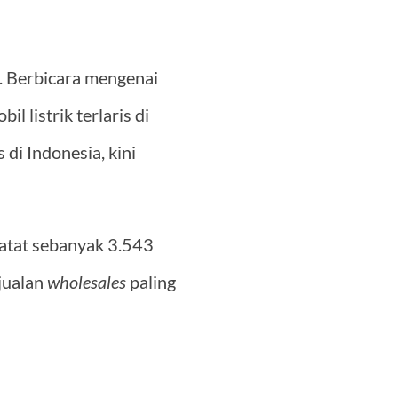
k. Berbicara mengenai
l listrik terlaris di
 di Indonesia, kini
catat sebanyak 3.543
njualan
wholesales
paling