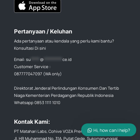
Pertanyaan / Keluhan
Ada pertanyaan atau kendala yang perlu kami bantu?
Konsultasi Di sini
Email:
su
*****
@
**********
ce.id
Customer Service :
087777047097 (WA only)
Direktorat Jenderal Perlindungan Konsumen Dan Tertib
Niaga Kementerian Perdagangan Republik Indonesia
Whatsapp 0853 1111 1010
Kontak Kami:
Hi, how can I help?
PT Matahari Labs, Cohive VOZA Premium Office 20th Floor,
Jl. HR Muhammad No. 31A, Putat Gede, Sukomanunggal,