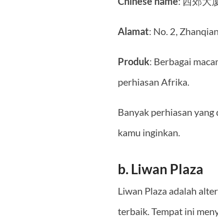
Chinese name
: 西郊大
Alamat
: No. 2, Zhanqia
Produk
: Berbagai maca
perhiasan Afrika.
Banyak perhiasan yang d
kamu inginkan.
b. Liwan Plaza
Liwan Plaza adalah alte
terbaik. Tempat ini men