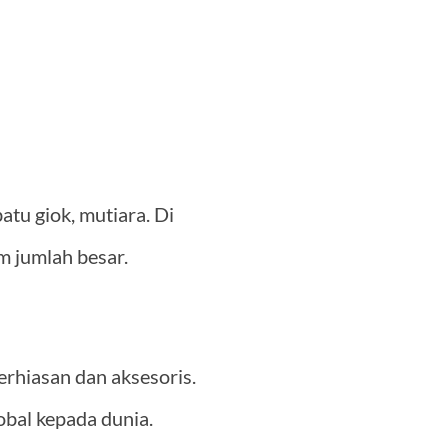
batu giok, mutiara. Di
m jumlah besar.
rhiasan dan aksesoris.
obal kepada dunia.