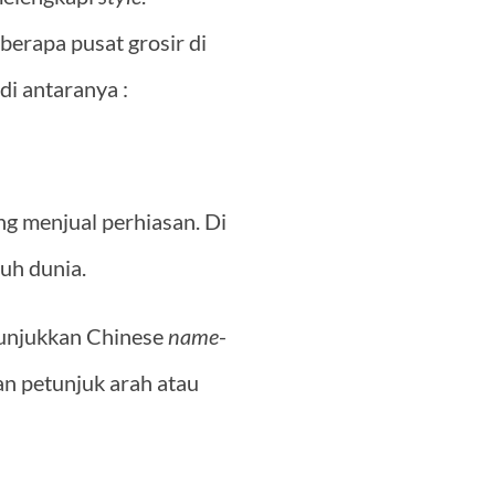
erapa pusat grosir di
 di antaranya :
ng menjual perhiasan. Di
uh dunia.
nunjukkan Chinese
name
-
n petunjuk arah atau