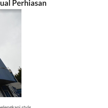
ual Perhiasan
 melengkapi
style
.