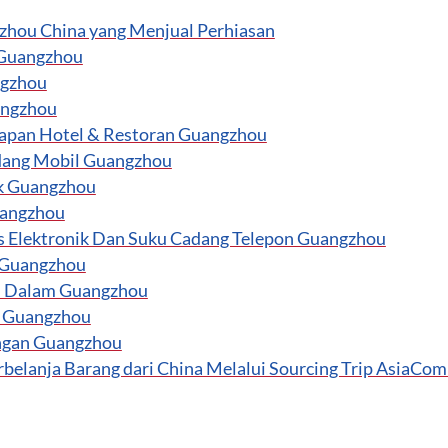
gzhou China yang Menjual Perhiasan
n Guangzhou
ngzhou
angzhou
gkapan Hotel & Restoran Guangzhou
adang Mobil Guangzhou
ik Guangzhou
uangzhou
ris Elektronik Dan Suku Cadang Telepon Guangzhou
u Guangzhou
an Dalam Guangzhou
n Guangzhou
angan Guangzhou
elanja Barang dari China Melalui Sourcing Trip AsiaCo